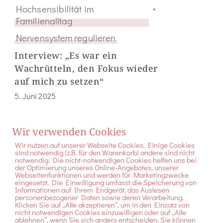
Hochsensibilität im
Familienalltag
Nervensystem regulieren
Interview: „Es war ein
Wachrütteln, den Fokus wieder
auf mich zu setzen“
5. Juni 2025
Wir verwenden Cookies
Wir nutzen auf unserer Webseite Cookies. Einige Cookies
sind notwendig (z.B. für den Warenkorb) andere sind nicht
notwendig. Die nicht-notwendigen Cookies helfen uns bei
der Optimierung unseres Online-Angebotes, unserer
Webseitenfunktionen und werden für Marketingzwecke
Folge mir auf Instagram
eingesetzt. Die Einwilligung umfasst die Speicherung von
Informationen auf Ihrem Endgerät, das Auslesen
personenbezogener Daten sowie deren Verarbeitung.
Klicken Sie auf „Alle akzeptieren“, um in den Einsatz von
nicht notwendigen Cookies einzuwilligen oder auf „Alle
ablehnen“, wenn Sie sich anders entscheiden. Sie können