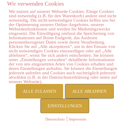
Wir verwenden Cookies
Wir nutzen auf unserer Webseite Cookies. Einige Cookies
sind notwendig (z.B. für den Warenkorb) andere sind nicht
notwendig. Die nicht-notwendigen Cookies helfen uns bei
der Optimierung unseres Online-Angebotes, unserer
Webseitenfunktionen und werden für Marketingzwecke
eingesetzt. Die Einwilligung umfasst die Speicherung von
Informationen auf Ihrem Endgerät, das Auslesen
personenbezogener Daten sowie deren Verarbeitung.
Klicken Sie auf „Alle akzeptieren“, um in den Einsatz von
nicht notwendigen Cookies einzuwilligen oder auf „Alle
ablehnen“, wenn Sie sich anders entscheiden. Sie können
unter „Einstellungen verwalten“ detaillierte Informationen
der von uns eingesetzten Arten von Cookies erhalten und
deren Einstellungen aufrufen. Sie können die Einstellungen
jederzeit aufrufen und Cookies auch nachträglich jederzeit
Dein Mini-Slowdown
abwählen (z.B. in der Datenschutzerklärung oder unten auf
unserer Webseite).
für 0 €
ALLE ZULASSEN
ALLE ABLEHNEN
Dir ist gerade alles zu viel? Dann hol
EINSTELLUNGEN
dir jetzt deinen Spickzettel mit 3
|
Datenschutz
Impressum
einfachen Schritten, die dir bei
Überreizung helfen, wieder bei dir